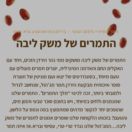
תמר אמיתי! 100% טבעי – בדיוק כמו שהטבע ברא אותו
התמרים של משק ליבה
התמרים של משק ליבה מושקים ממי נהר הירדן הזכים, ויחד עם
האקלים החם והאדמה המינרלית, יוצרים תמרים מעולים עם
טעם מיוחד, בסטנדרטים של יצוא ועם מוניטין של תוצרת
סופר-איכותית מבקעת הירדן.תמר מג’הול, שנחשב לגדול
ולמובחר ביותר, זכה לכינוי “מלך התמרים”. התמרים שלנו
שמנמנים ולחים במיוחד, ויש בתוכם סוכר טבעי והמון מים,
שהופכים יחד לנקטר מדהים שמתפוצץ בפה ונמס על הלשון.
והטעם? בזכותו הלקוחות שלנו שומרים אמונים לתמרים של משק
ליבה…המג’הול שלנו נגדד טרי-טרי, עסיסי ובריא.אז איזה תמר