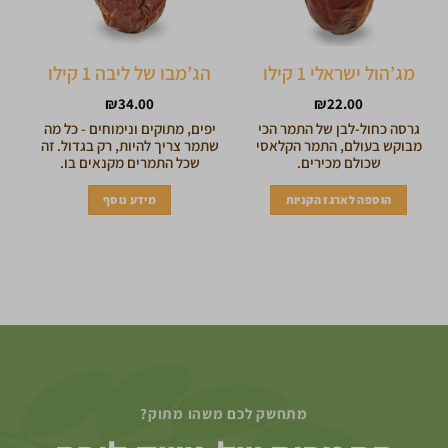
מג’הול ישראלי 1 קילו
הג’מבו של ליבה 1 קילו
₪
34.00
₪
22.00
גרסה כחול-לבן של התמר הכי
יפים, מתוקים ונימוחים - כל מה
מבוקש בעולם, התמר הקלאסי
שתמר צריך להיות, רק בגדול. זה
שכולם מכירים.
שכל התמרים מקנאים בו.
הוספה לארגז הקניות
מידע נוסף
מתחשק לכם משהו מתוק?