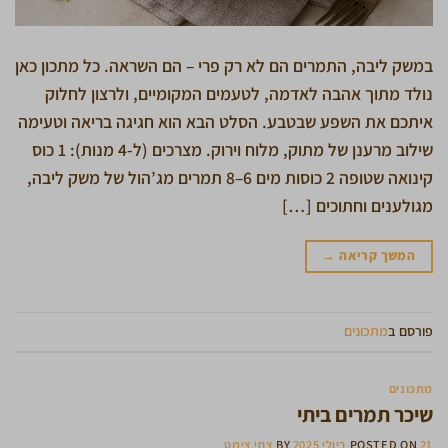
במשק ליבה, התמרים הם לא רק פרי – הם השראה. כל מתכון כאן
נולד מתוך אהבה לאדמה, לטעמים המקומיים, ולרצון לחלוק
איתכם את השפע שבטבע. הסלט הבא הוא חגיגה בריאה וטעימה
שילוב מרענן של מתוק, מלוח וירוק. מצרכים (ל-4 מנות): 1 כוס
קינואה שטופה 2 כוסות מים 6–8 תמרים מג’הול של משק ליבה,
מגולענים וחתוכים […]
המשך קריאה
→
פורסם ב
מתכונים
מתכונים
שיכר תמרים ביתי
21 ביולי 2025
POSTED ON
BY
צחי צימט