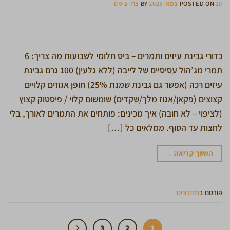
19 במאי 2025
POSTED ON
BY
צחי צימט
כדורי גבינת עיזים ותמרים – ביס חלומי לשבועות מה צריך: 6
תמרי מג’הול עסיסיים של לייבה (ללא גלעין) 100 גרם גבינת
עיזים רכה (אפשר גם גבינת שמנת 25%) חופן אגוזים קלויים
קצוצים (פקאן/אגוז מלך/שקדים) שומשום קלוי / פיסטוק קצוץ
(לציפוי – לא חובה) איך מכינים: פותחים את התמרים לאורך, בלי
לחצות עד הסוף. ממלאים כל […]
המשך קריאה
→
פורסם ב
מתכונים
3
2
1